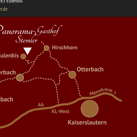
85 Eulenbis
r.de