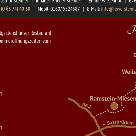
asthof Stemler
|
Inhaber: Frieder Stemler
|
Emmerwiesenhof
|
676
:
(0 63 74) 40 30
|
Mobil: 0160/ 5524587
|
E-Mail:
info@fewo-stemle
gäste ist unser Restaurant
-Sommeröffnungszeiten vom
)
)